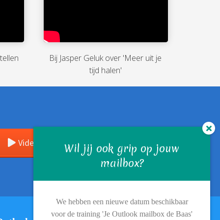
tellen
Bij Jasper Geluk over 'Meer uit je
tijd halen'
Videotheek
Wil jij ook grip op jouw
mailbox?
We hebben een nieuwe datum beschikbaar
voor de training 'Je Outlook mailbox de Baas'