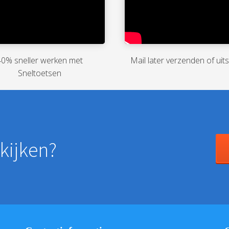
40% sneller werken met
Mail later verzenden of uits
Sneltoetsen
kijken?