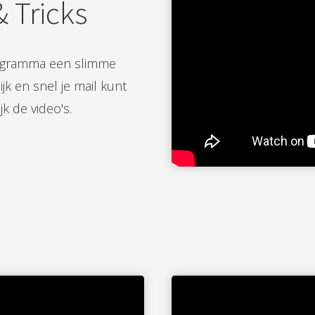
 Tricks
rogramma een slimme
jk en snel je mail kunt
k de video's.