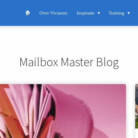
🏠
Over Vivianne
Inspiratie
Training
Mailbox Master Blog