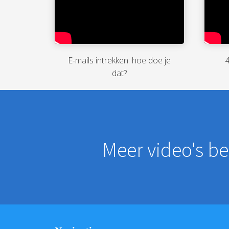
E-mails intrekken: hoe doe je
dat?
Meer video's be