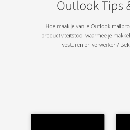
Outlook Tips &
Hoe maak je van je Outlook mailp
productiviteitstool waarmee je makkeli
vesturen en verwerken? Bekij