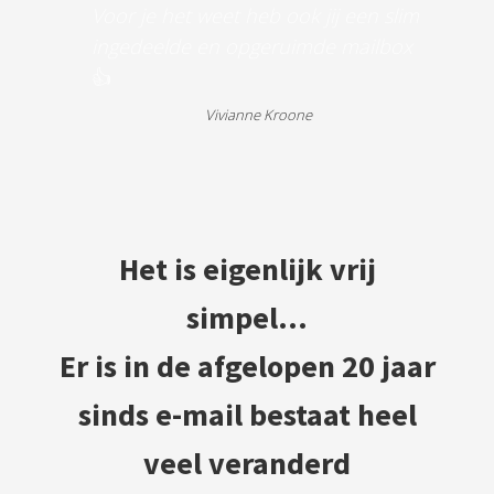
V
oor je het weet heb ook jij een slim
ingedeelde en opgeruimde mailbox
👍
Vivianne Kroone
Het is eigenlijk vrij
simpel...
Er is in de afgelopen 20 jaar
sinds e-mail bestaat heel
veel veranderd