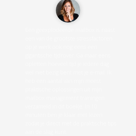
Een geëxplodeerde mailbox is naast
een van de grootste stressfactoren
op je werk ook nog eens een
gigantische tijdrover. Ga maar eens
opletten hoeveel tijd je iedere dag
wel niet bezig bent met je e-mail. Ik
heb een aantal van mijn meest
praktische oplossingen uit mijn
mailbox management trainingen
verzameld in dit boekje. In 10
minuten ben je klaar met lezen
zodat je direct met de praktische tips
aan de slag kunt.