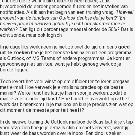
functies die je werk makkelijker kunnen maken, zoals
bijvoorbeeld de eerder genoemde filters en het instellen van
notificaties. Als ik aan het begin van een training vraag; ‘
Hoeveel
procent van de functies van Outlook denk je dat je kent?’ ‘En
hoeveel procent daarvan gebruik je echt om slimmer mee te
werken?’
Dan ligt dit percentage meestal onder de 50%? Dat is
echt zonde, maar ook logisch.
In je dagelijks werk neem je niet zo snel de tijd om eens
goed
uit te zoeken
hoe je het meeste kan halen uit een programma
als Outlook, of MS Teams of andere programma’s. Je komt er
gewoonweg niet aan toe, want je hebt genoeg werk op je
bordje liggen.
Toch levert het veel winst op om efficiënter te leren omgaan
met e-mail. Hoe verwerk je e-mails nu precies op de beste
manier? Welke functies laat je hierin voor je werken, zodat e-
mail je veel minder tijd kost? Hoe houdt je overzicht op al het
werk dat binnenkomt in je mailbox en kun je precies zien wat op
dit moment de meeste prioriteit heeft?
In de nieuwe training Je Outlook mailbox de Baas laat ik je stap
voor stap zien hoe je je e-mails slim en snel verwerkt, want jij
kunt weer de baas worden over je inbox. Eén ding is zeker,