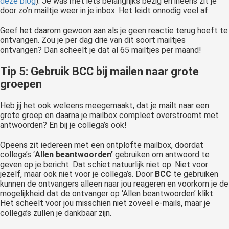
deze blog
). Je was met iets belangrijks bezig en ineens zit je
door zo’n mailtje weer in je inbox. Het leidt onnodig veel af.
Geef het daarom gewoon aan als je geen reactie terug hoeft te
ontvangen. Zou je per dag drie van dit soort mailtjes
ontvangen? Dan scheelt je dat al 65 mailtjes per maand!
Tip 5: Gebruik BCC bij mailen naar grote
groepen
Heb jij het ook weleens meegemaakt, dat je mailt naar een
grote groep en daarna je mailbox compleet overstroomt met
antwoorden? En bij je collega’s ook!
Opeens zit iedereen met een ontplofte mailbox, doordat
collega’s ‘
Allen
beantwoorden’
gebruiken om antwoord te
geven op je bericht. Dat schiet natuurlijk niet op. Niet voor
jezelf, maar ook niet voor je collega’s. Door
BCC
te gebruiken
kunnen de ontvangers alleen naar jou reageren en voorkom je de
mogelijkheid dat de ontvanger op ‘Allen beantwoorden’ klikt.
Het scheelt voor jou misschien niet zoveel e-mails, maar je
collega’s zullen je dankbaar zijn.