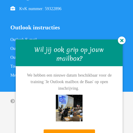
KvK nummer: 59322896
Outlook instructies
Outlook E-mail
Wil jij ook grip op jouw
Outlook Agenda
mailbox?
Outlook Video's
Tooltime video's: Teams, OneNote en meer
Meer leren? 🎓
We hebben een nieuwe datum beschikbaar voor de
training 'Je Outlook mailbox de Baas' op open
inschrijving.
© 2013-2024 Mailbox Master