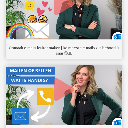
Opmaak e-mails leuker maken | De meeste e-mails zijn behoorlijk
saai 🧐🤷‍♀️