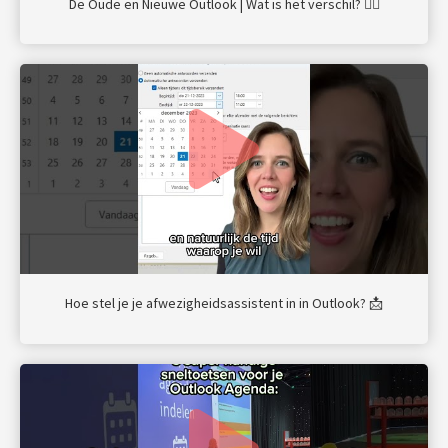
De Oude en Nieuwe Outlook | Wat is het verschil? 🤷‍♀️
Hoe stel je je afwezigheidsassistent in in Outlook? 📩