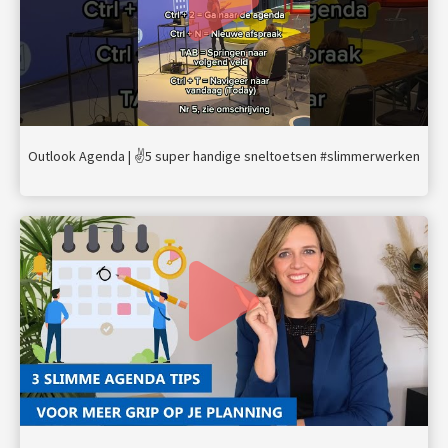
Outlook Agenda | ✌️5 super handige sneltoetsen #slimmerwerken