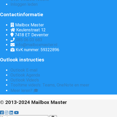
Inloggen leden
Contactinformatie
Mailbox Master
Keulenstraat 12
7418 ET
Deventer
085 06 03 683
info@mailboxmaster.nl
KvK nummer: 59322896
Outlook instructies
Outlook E-mail
Outlook Agenda
Outlook Video's
Tooltime video's: Teams, OneNote en meer
Meer leren? 🎓
© 2013-2024 Mailbox Master