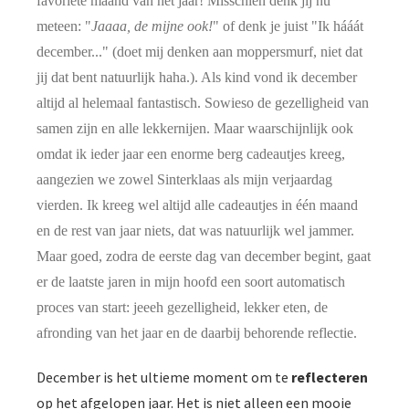
favoriete maand van het jaar! Misschien denk jij nu
meteen: "
Jaaaa, de mijne ook!
" of denk je juist "Ik hááát
december..." (doet mij denken aan moppersmurf, niet dat
jij dat bent natuurlijk haha.). Als kind vond ik december
altijd al helemaal fantastisch. Sowieso de gezelligheid van
samen zijn en alle lekkernijen. Maar waarschijnlijk ook
omdat ik ieder jaar een enorme berg cadeautjes kreeg,
aangezien we zowel Sinterklaas als mijn verjaardag
vierden. Ik kreeg wel altijd alle cadeautjes in één maand
en de rest van jaar niets, dat was natuurlijk wel jammer.
Maar goed, zodra de eerste dag van december begint, gaat
er de laatste jaren in mijn hoofd een soort automatisch
proces van start: jeeeh gezelligheid, lekker eten, de
afronding van het jaar en de daarbij behorende reflectie.
December is het ultieme moment om te
reflecteren
op het afgelopen jaar. Het is niet alleen een mooie