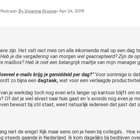
ve zijn. Het valt niet mee om alle inkomende mail op een dag t
.
Heb je die vergadering van morgen wel geaccepteerd? Zijn de op
e mailbox? Heb ik niet een belangrijk mailtje van mijn manager
oeveel e-mails krijg je gemiddeld per dag?”
Voor sommige is dat 
rdt zo bijna een
dagtaak,
wat voor een verlaagde productivitei
d van je werkdag toch nog even iets langer op kantoor blijft om
en? Of dat je wel alvast naar huis gaat en ’s avonds nog even je m
even bewust bij stil staat, weet natuurlijk iedereen dat juist dat 
lang niet de enige! Kijk maar eens om je heen bij collega’s… Hoe v
 steeds gaande in Nederland. Ik kom dagelijks bij bedrijven ove