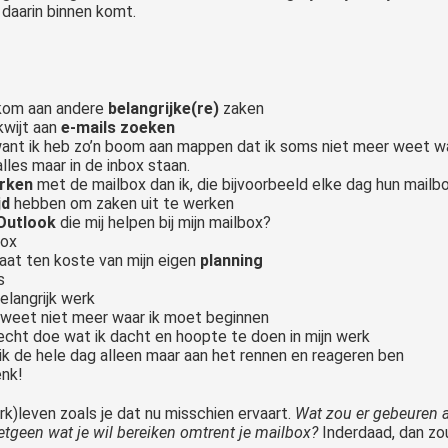
 daarin binnen komt.
 kom aan andere
belangrijke(re)
zaken
 kwijt aan
e-mails zoeken
want ik heb zo’n boom aan mappen dat ik soms niet meer weet waa
 alles maar in de inbox staan.
erken
met de mailbox dan ik, die bijvoorbeeld elke dag hun mailb
jd
hebben om zaken uit te werken
 Outlook
die mij helpen bij mijn mailbox?
box
gaat ten koste van mijn eigen
planning
s
elangrijk werk
 weet niet meer waar ik moet beginnen
 echt doe wat ik dacht en hoopte te doen in mijn werk
ik de hele dag alleen maar aan het rennen en reageren ben
enk!
rk)leven zoals je dat nu misschien ervaart.
Wat zou er gebeuren a
geen wat je wil bereiken omtrent je mailbox?
Inderdaad, dan zou