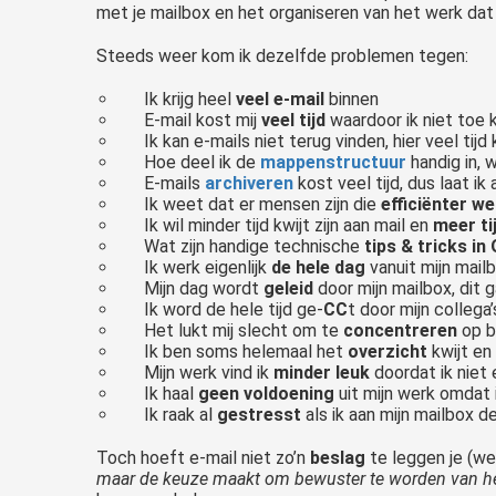
met je mailbox en het organiseren van het werk dat
Steeds weer kom ik dezelfde problemen tegen:
Ik krijg heel
veel e-mail
binnen
E-mail kost mij
veel tijd
waardoor ik niet toe
Ik kan e-mails niet terug vinden, hier veel tijd
Hoe deel ik de
mappenstructuur
handig in, 
E-mails
archiveren
kost veel tijd, dus laat ik
Ik weet dat er mensen zijn die
efficiënter w
Ik wil minder tijd kwijt zijn aan mail en
meer ti
Wat zijn handige technische
tips & tricks in
Ik werk eigenlijk
de hele dag
vanuit mijn mail
Mijn dag wordt
geleid
door mijn mailbox, dit 
Ik word de hele tijd ge-
CC
t door mijn collega’
Het lukt mij slecht om te
concentreren
op b
Ik ben soms helemaal het
overzicht
kwijt en
Mijn werk vind ik
minder leuk
doordat ik niet
Ik haal
geen voldoening
uit mijn werk omdat 
Ik raak al
gestresst
als ik aan mijn mailbox d
Toch hoeft e-mail niet zo’n
beslag
te leggen je (we
maar de keuze maakt om bewuster te worden van het