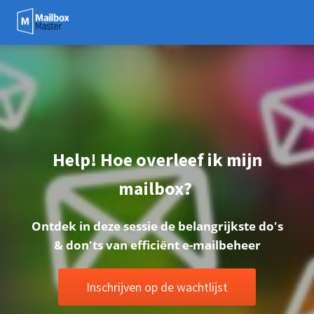
Help! Hoe overleef ik mijn
mailbox?
Ontdek in deze sessie de belangrijkste do's
& don'ts van efficiënt e-mailbeheer
Inschrijven op de wachtlijst