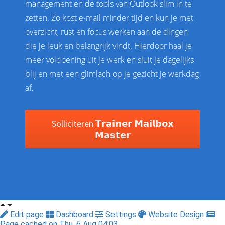
management en de tools van Outlook slim in te
zetten. Zo kost e-mail minder tijd en kun je met
overzicht, rust en focus werken aan de dingen
die je leuk en belangrijk vindt. Hierdoor haal je
meer voldoening uit je werk en sluit je dagelijks
blij en met een glimlach op je gezicht je werkdag
af.
Solliciteren 𝗧𝗿𝗮𝗶𝗻𝗲𝗿 𝗠𝗮𝗶𝗹𝗯𝗼𝘅
𝗠𝗮𝘀𝘁𝗲𝗿
Edit page
Dashboard
Settings
Website Design
Page cached on Thu. 6 Aug 04:03