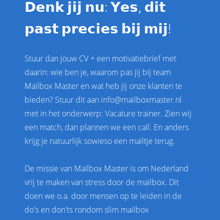
𝗗𝗲𝗻𝗸 𝗷𝗶𝗷 𝗻𝘂: 𝗬𝗲𝘀, 𝗱𝗶𝘁
𝗽𝗮𝘀𝘁 𝗽𝗿𝗲𝗰𝗶𝗲𝘀 𝗯𝗶𝗷 𝗺𝗶𝗷!
Stuur dan jouw CV + een motivatiebrief met
daarin: wie ben je, waarom pas jij bij team
Mailbox Master en wat heb jij onze klanten te
bieden? Stuur dit aan info@mailboxmaster.nl
met in het onderwerp: Vacature trainer. Zien wij
een match, dan plannen we een call. En anders
krijg je natuurlijk sowieso een mailtje terug.
De missie van Mailbox Master is om Nederland
vrij te maken van stress door de mailbox. Dit
doen we o.a. door mensen op te leiden in de
do's en don'ts rondom slim mailbox