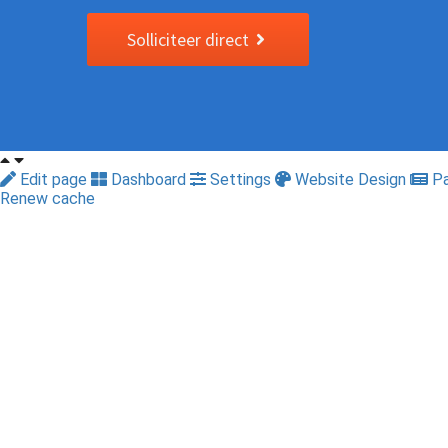
Solliciteer direct
Edit page
Dashboard
Settings
Website Design
Pa
Renew cache